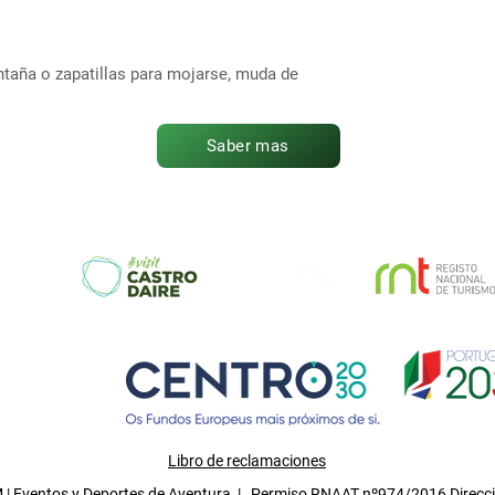
taña o zapatillas para mojarse, muda de
Saber mas
Libro de reclamaciones
| Eventos y Deportes de Aventura | Permiso RNAAT nº974/2016 Direcci