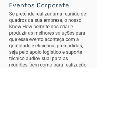
Eventos Corporate
Se pretende realizar uma reunião de
quadros da sua empresa, o nosso
Know How permite-nos criar e
produzir as melhores soluções para
que esse evento aconteça com a
qualidade e eficiência pretendidas,
seja pelo apoio logístico e suporte
técnico audiovisual para as
reuniões, bem como para realização
de ações de Team Building ou
multiactividades desportivas/lazer,
em ambiente de natureza.
Saber Mais
MORADA
Quinta do Boucal nº3 - Vale de Matos