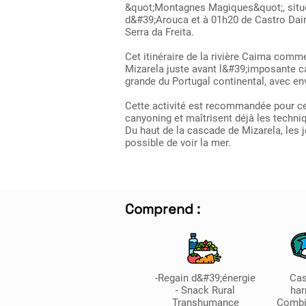
&quot;Montagnes Magiques&quot;, situé
d&#39;Arouca et à 01h20 de Castro Daire
Serra da Freita.
Cet itinéraire de la rivière Caima comm
Mizarela juste avant l&#39;imposante c
grande du Portugal continental, avec en
Cette activité est recommandée pour c
canyoning et maîtrisent déjà les techni
Du haut de la cascade de Mizarela, les jo
possible de voir la mer.
Comprend :
-Regain d&#39;énergie
Ca
- Snack Rural
har
Transhumance
Combi