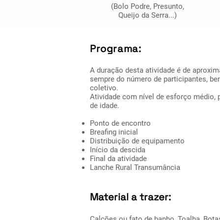
(Bolo Podre, Presunto,
Queijo da Serra...)
Programa:
A duração desta atividade é de aproxi
sempre do número de participantes, b
coletivo.
Atividade com nível de esforço médio, 
de idade.
Ponto de encontro
Breafing inicial
Distribuição de equipamento
Início da descida
Final da atividade
Lanche Rural Transumância
Material a trazer:
Calções ou fato de banho, Toalha, Bota