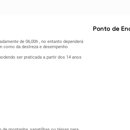
Ponto de En
madamente de 06,00h , no entanto dependerá
em como da destreza e desempenho
podendo ser praticada a partir dos 14 anos
s de montanha, sapatilhas ou ténias para