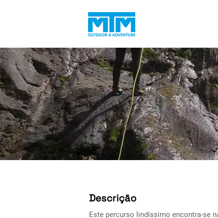
Canyo
Descrição
Este percurso lindíssimo encontra-se n