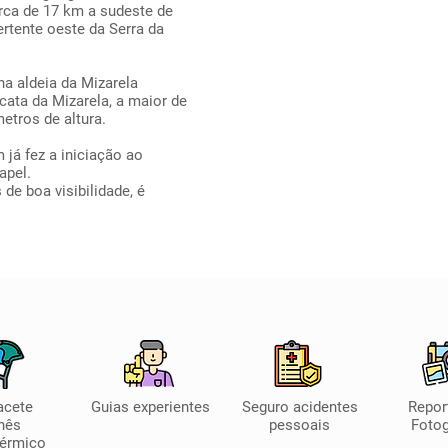
rca de 17 km a sudeste de
ertente oeste da Serra da
na aldeia da Mizarela
ata da Mizarela, a maior de
etros de altura.
 já fez a iniciação ao
apel.
de boa visibilidade, é
acete
Guias experientes
Seguro acidentes
Repo
nês
pessoais
Fotog
Térmico