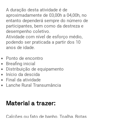
A duração desta atividade é de
aproximadamente de 03,00h a 04,00h, no
entanto dependerá sempre do número de
participantes, bem como da destreza e
desempenho coletivo.
Atividade com nível de esforço médio,
podendo ser praticada a partir dos 10
anos de idade.
Ponto de encontro
Breafing inicial
Distribuição de equipamento
Início da descida
Final da atividade
Lanche Rural Transumância
Material a trazer:
Calções ou fato de banho, Toalha, Botas
de montanha, sapatilhas ou ténias para
molhar, Muda de roupa.